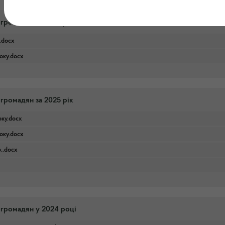
 громадян за 2026 рік
.docx
року.docx
 громадян за 2025 рік
оку.docx
року.docx
р..docx
 громадян у 2024 році