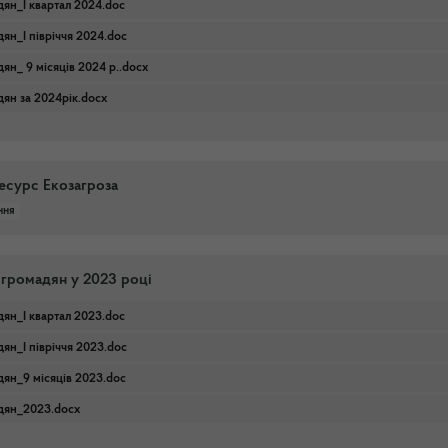
дян_І квартал 2024.doc
ян_І півріччя 2024.doc
ян_ 9 місяців 2024 р..docx
дян за 2024рік.docx
есурс Екозагроза
ння
 громадян у 2023 році
дян_І квартал 2023.doc
ян_I півріччя 2023.doc
дян_9 місяців 2023.doc
адян_2023.docx