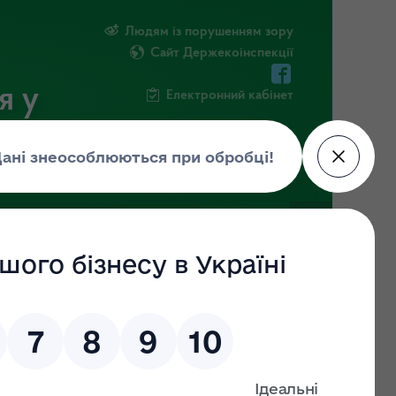
Людям із порушенням зору
Сайт Держекоінспекції
я у
Електронний кабінет
ЧНА ІНФОРМАЦІЯ
НОВИНИ
 (ДО)
ЗНАЙТИ