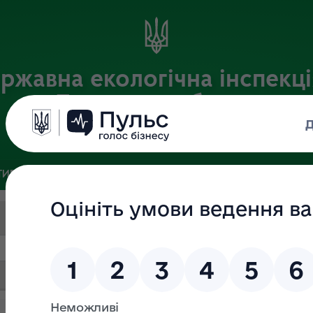
ржавна екологічна інспекці
Львівській області
Офіційний веб-портал
ИВНА БАЗА
ЗВ’ЯЗКИ ІЗ ГРОМАДСЬКІСТЮ ТА ЗМІ
ПУБЛІ
Пошук за текстом
Дата (ВІД)
Дата