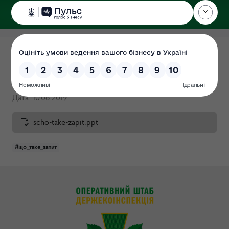
ДЕРЖЕКОІНСПЕКЦІЯ
у Львівській області
Що таке запит на
інформацію
Дата: 10.06.2019
scho-take-zapit.ppt
#що_таке_запит