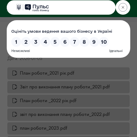
ДЕРЖЕКОІНСПЕКЦІЯ
у Львівській області
Пріоритетні напрямки
роботи
Дата: 2026-01-05
План роботи_2021 рік.pdf
Звіт про виконання плану роботи_2021.pdf
План роботи _2022 рік.pdf
звіт про виконання плану роботи_2022.pdf
план роботи_2023.pdf