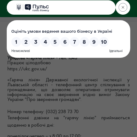
ДЕРЖЕКОІНСПЕКЦІЯ
у Львівській області
Гаряча лінія
Дата: 01.07.2021
Урядова «гаряча лінія» - тел. 1545
Працює цілодобово
https://ukc.gov.ua/
«Гаряча лінія» Державної екологічної інспекції у
Львівській області - телефонний центр спілкування з
громадянами, що дозволяє оперативно отримувати
інформацію на своє звернення згідно вимог Закону
України "Про звернення громадян".
Номер телефону: (032) 238 73 70
Телефонні дзвінки на "гарячу лінію" приймаються
щоденно в робочі дні:
понеділок-четвер – з 8:00 до 17:00;