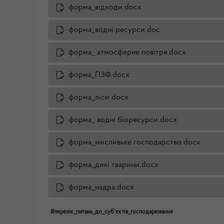
форма_відходи.docx
форма_водні ресурси.doc
форма_ атмосферне повітря.docx
форма_ПЗФ.docx
форма_ліси.docx
форма_ водні біоресурси.docx
форма_мисливьке господарство.docx
форма_дикі тварини.docx
форма_надра.docx
#перелік_питань_до_суб'єктів_господарювання