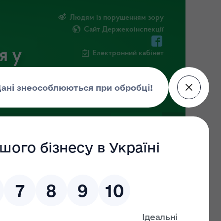
Людям із порушенням зору
Сайт Держекоінспекції
я у
Електронний кабінет
ЧНА ІНФОРМАЦІЯ
НОВИНИ