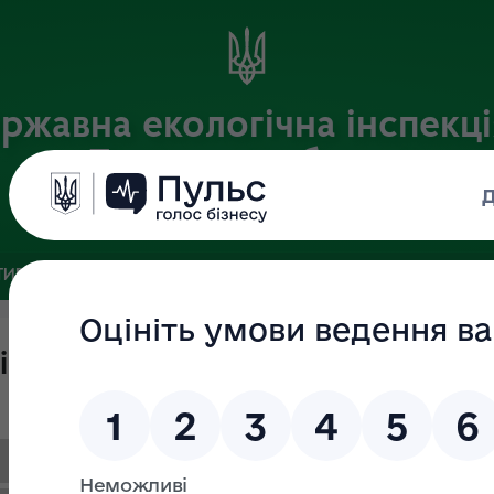
ржавна екологічна інспекці
Львівській області
Офіційний веб-портал
ИВНА БАЗА
ЗВ’ЯЗКИ ІЗ ГРОМАДСЬКІСТЮ ТА ЗМІ
ПУБЛІ
тів господарювання