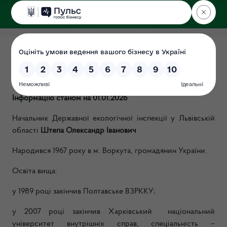
ДЕРЖЕКОІНСПЕКЦІЯ
у Львівській області
Керівники
Дата: 13.06.2019
Інформацію станом на 01.01.2026
Н
ачальник Державної екологічної інспекції у Львівській
області
Штепа Олександр Іванович
Народився 1967 року в м. Воркута, громадянин України.
Освіта вища:
у 1989 році закінчив Полтавське ВЗРККУ;
у 2007 році закінчив Харківський
національний
університет внутрішніх справ, спеціальність –