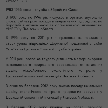
категорії «Б».
1983-1985 роки – служба в Збройних Силах
З 1987 року по 1996 рік - служба в органах внутрішніх
справ. Займав різні посади в оперативних підрозділах по
боротьбі з економічною та організованою злочинністю
УМВСУ у Львівській області.
З 1996 року по 2011 рік – працював на посадах в
структурних підрозділах Державної податкової служби
України та Державної митної служби України.
У 2011 році розпочав
трудову діяльність в сфері охорони
навколишнього природного середовища як н
ачальник
відділу міжрайонного екологічного контролю у
Державній екологічній інспекції в Львівській області.
З січня по березень 2012 року займав посаду н
ачальника
відділу екологічного контролю природних ресурсів у
Державній екологічній інспекції у Львівській області.
З березня 2012 року працює на посаді першого