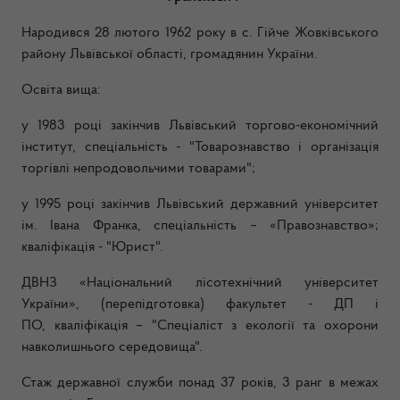
Народився 28 лютого 1962 року в с. Гійче Жовківського
району Львівської області, громадянин України.
Освіта вища:
у 1983 році закінчив
Львівський торгово-економічний
інститут, спеціальність - "Товарознавство і організація
торгівлі непродовольчими товарами";
у
1995 році
закінчив
Львівський державний університет
ім. Івана Франка, спеціальність – «Правознавство»;
кваліфікація - "Юрист".
ДВНЗ «Національний лісотехнічний університет
України»,
(перепідготовка) факультет - ДП і
ПО,
кваліфікація – "Спеціаліст з екології та охорони
навколишнього середовищ
а".
Стаж державної служби понад 37 років, 3 ранг в межах