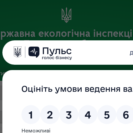
ржавна екологічна інспекці
Львівській області
Офіційний веб-портал
ИВНА БАЗА
ЗВ’ЯЗКИ ІЗ ГРОМАДСЬКІСТЮ ТА ЗМІ
ПУБЛІ
Пошук за текстом
Дата (ВІД)
Дата