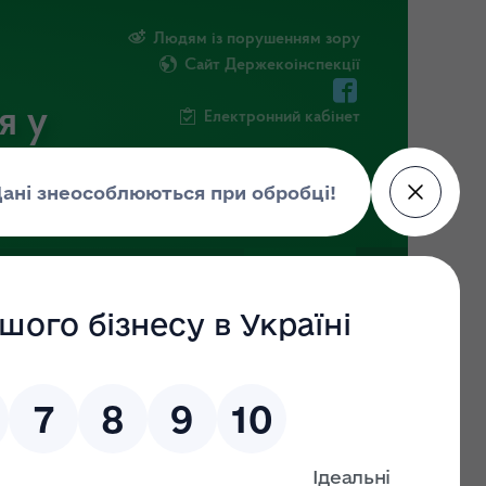
Людям із порушенням зору
Сайт Держекоінспекції
я у
Електронний кабінет
ЧНА ІНФОРМАЦІЯ
НОВИНИ
 (ДО)
ЗНАЙТИ