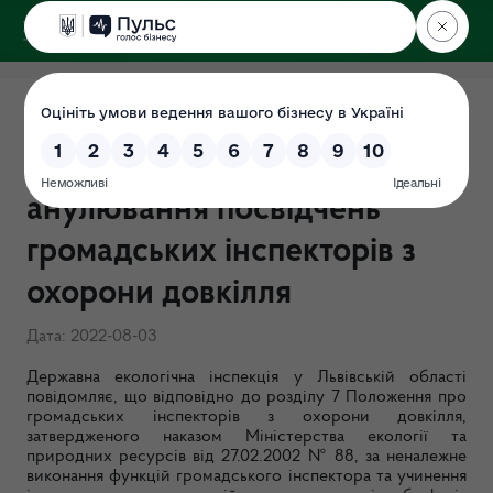
ДЕРЖЕКОІНСПЕКЦІЯ
у Львівській області
Інформація щодо
позбавлення повноважень та
анулювання посвідчень
громадських інспекторів з
охорони довкілля
Дата: 2022-08-03
Державна екологічна інспекція у Львівській області
повідомляє, що відповідно
до розділу 7 Положення про
громадських інспекторів з охорони довкілля,
затвердженого наказом Міністерства екології та
природних ресурсів від 27.02.2002 № 88,
за неналежне
виконання функцій громадського інспектора та
учинення