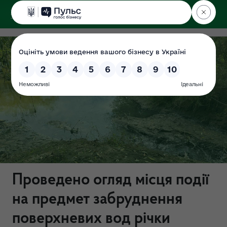
ДЕРЖЕКОІНСПЕКЦІЯ
у Львівській області
Проведено огляд місця події
на предмет забруднення
поверхневих вод річки