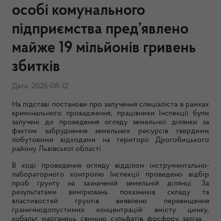
особі комунального
підприємства пред’явлено
майже 19 мільйонів гривень
збитків
Дата: 2025-08-12
На підставі постанови про залучення спеціаліста в рамках
кримінального провадження, працівники Інспекції були
залучені до проведення огляду земельної ділянки за
фактом забруднення земельних ресурсів твердими
побутовими відходами на території Дрогобицького
району Львівської області
В ході проведення огляду відділом інструментально-
лабораторного контролю Інспекції проведено відбір
проб грунту на зазначеній земельній ділянці. За
результатами вимірювань показників складу та
властивостей грунтів виявлено перевищення
граничнодопустимих концентрацій вмісту цинку,
кобальт, марганець, свинцю, сульфатів, фосфору, заліза.