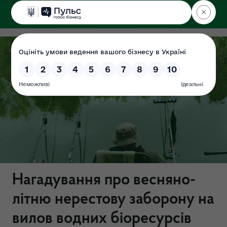
ДЕРЖЕКОІНСПЕКЦІЯ
у Львівській області
Нагадування про весняно-
літню нерестову заборону на
вилов водних біоресурсів