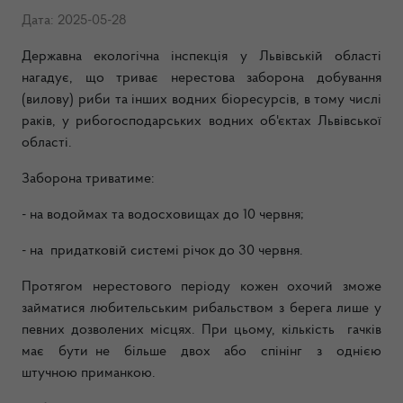
Дата: 2025-05-28
Державна екологічна інспекція у Львівській області
нагадує, що триває нерестова заборона добування
(вилову) риби та інших водних біоресурсів, в тому числі
раків, у рибогосподарських водних об'єктах Львівської
області.
Заборона
триватиме
:
- на водоймах та водосховищах до 10 червня;
- на придатковій системі річок до 30 червня.
Протягом нерестового періоду кожен охочий зможе
займатися любительським рибальством з берега лише у
певних дозволених місцях. При цьому, кількість гачків
має бути не більше двох або спінінг з однією
штучною приманкою.