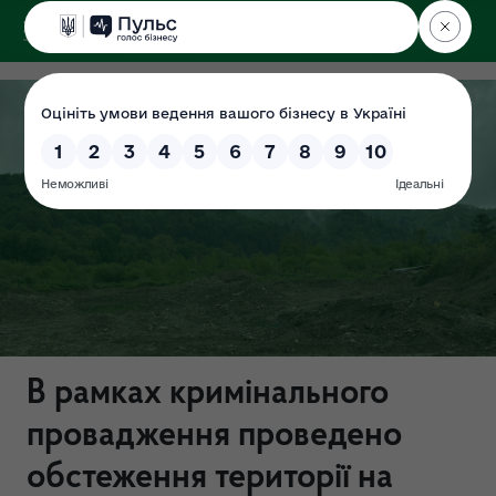
ДЕРЖЕКОІНСПЕКЦІЯ
у Львівській області
В рамках кримінального
провадження проведено
обстеження території на