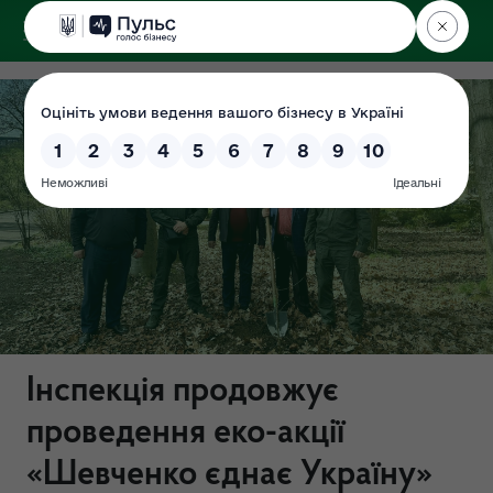
ДЕРЖЕКОІНСПЕКЦІЯ
у Львівській області
Інспекція продовжує
проведення еко-акції
«Шевченко єднає Україну»