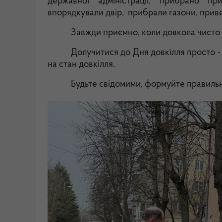
державної адміністрації, прибрано пр
впорядкували двір, прибрали газони, прив
Завжди приємно, коли довкола чисто 
Долучитися до Дня довкілля просто -
на стан довкілля.
Будьте свідомими, формуйте правильн