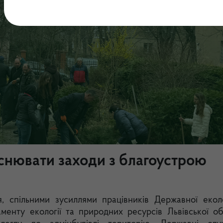
йснювати заходи з благоустрою
, спільними зусиллями працівників Державної еколо
аменту екології та природних ресурсів Львівської об