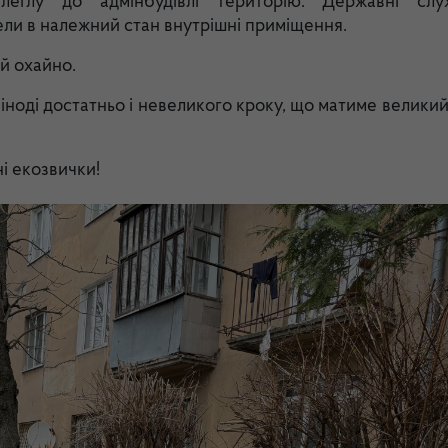
илеглу до адмінбудівлі територію. Державні слу
ели в належний стан внутрішні приміщення.
й охайно.
 іноді достатньо і невеликого кроку, що матиме велики
і екозвички!