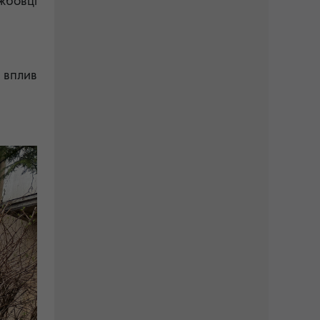
жбовці
й вплив