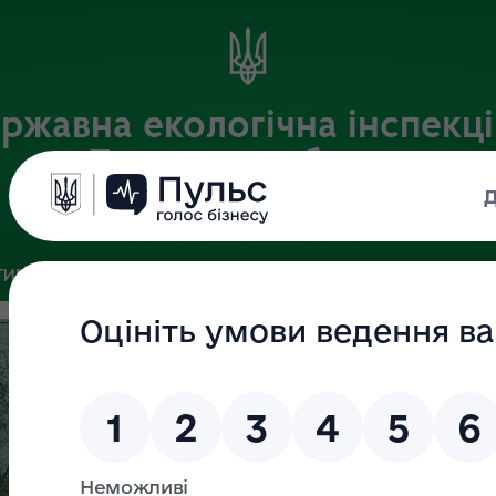
ржавна екологічна інспекці
Львівській області
Офіційний веб-портал
ИВНА БАЗА
ЗВ’ЯЗКИ ІЗ ГРОМАДСЬКІСТЮ ТА ЗМІ
ПУБЛІ