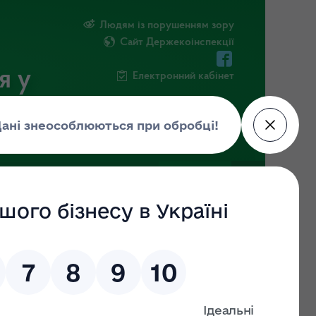
Людям із порушенням зору
Сайт Держекоінспекції
я у
Електронний кабінет
ЧНА ІНФОРМАЦІЯ
НОВИНИ