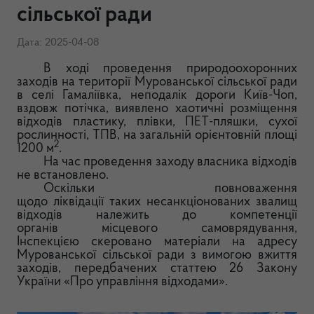
сільської ради
Дата: 2025-04-08
В ході проведення природоохоронних
заходів на території Мурованської сільської ради
в селі Гамаліївка, неподалік дороги Київ-Чоп,
вздовж потічка, виявлено хаотичні розміщення
відходів пластику, плівки, ПЕТ-пляшки, сухої
рослинності, ТПВ, на загальній орієнтовній площі
2
1200 м
.
На час проведення заходу власника відходів
не встановлено.
Оскільки повноваження
щодо ліквідації таких несанкціонованих звалищ
відходів належить до компетенції
органів місцевого самоврядування,
Інспекцією скеровано матеріали на адресу
Мурованської сільської ради з вимогою вжиття
заходів, передбачених статтею 26 Закону
України «Про управління відходами».