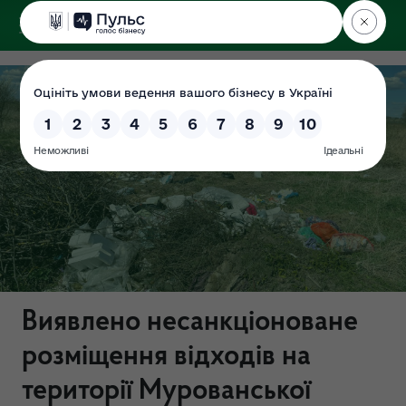
ДЕРЖЕКОІНСПЕКЦІЯ
у Львівській області
Виявлено несанкціоноване
розміщення відходів на
території Мурованської