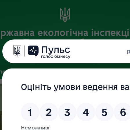
ржавна екологічна інспекці
Львівській області
Офіційний веб-портал
ИВНА БАЗА
ЗВ’ЯЗКИ ІЗ ГРОМАДСЬКІСТЮ ТА ЗМІ
ПУБЛІ