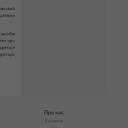
вівський
ципліни
асобів
віли про
одиться
риторії
Про нас
Контакти