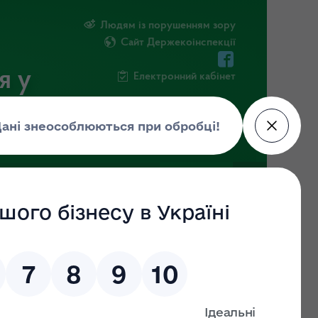
Людям із порушенням зору
Сайт Держекоінспекції
я у
Електронний кабінет
ЧНА ІНФОРМАЦІЯ
НОВИНИ