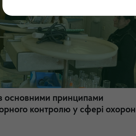
 з основними принципами
орного контролю у сфері охоро