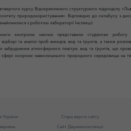
 четвертого курсу Відокремленого структурного підрозділу «Ль
ерситету природокористування». Відповідно до силабусу з дис
найомилися з роботою лабораторії Інспекції.
торного контролю н
аочно представили
студентам
роботу
з
відборі та аналізі проб викидів, вод та ґрунтів, а також розпо
 забруднення атмосферного повітря, вод та ґрунтів, що пров
у сфері охорони навколишнього природного середовища на те
я України
Стара версія сайту
вернень
Сайт Держекоінспекції