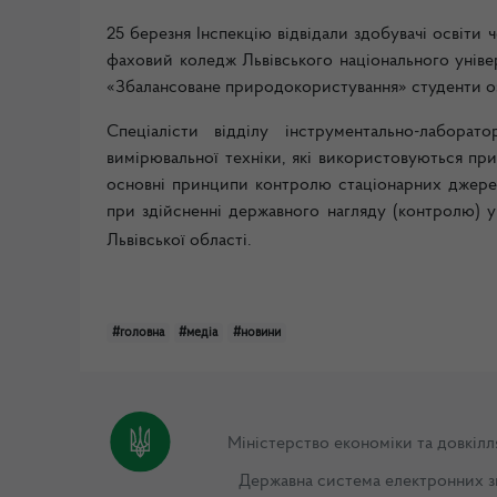
25 березня Інспекцію відвідали здобувачі освіти
фаховий коледж Львівського національного унів
«Збалансоване природокористування» студенти оз
Спеціалісти відділу інструментально-лабора
вимірювальної техніки, які використовуються при 
основні принципи контролю стаціонарних джерел
при здійсненні державного нагляду (контролю) 
Львівської області.
#головна
#медіа
#новини
Міністерство економіки та довкілл
Державна система електронних з