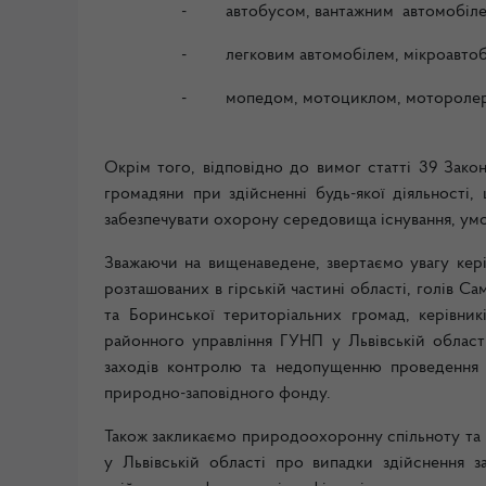
-
автобусом, вантажним автомобіле
-
легковим автомобілем, мікроавтоб
-
мопедом, мотоциклом, моторолер
Окрім того, відповідно до вимог статті 39 Закон
громадяни при здійсненні будь-якої діяльності,
забезпечувати охорону середовища існування, умов
Зважаючи на вищенаведене, звертаємо увагу кері
розташованих в гірській частині області, голів Са
та Боринської територіальних громад, керівни
районного управління ГУНП у Львівській област
заходів контролю та недопущенню проведення т
природно-заповідного фонду.
Також закликаємо природоохоронну спільноту та 
у Львівській області про випадки здійснення з