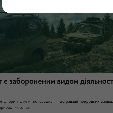
нг є забороненим видом діяльност
ної флори і фауни, попередження деградації природних ландша
 природних зонах.