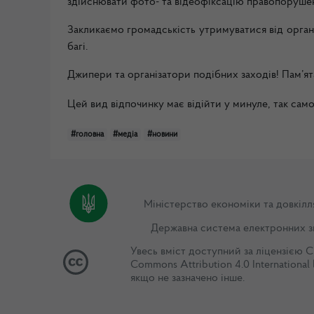
здійснювати фото- та відеофіксацію правопорушен
Закликаємо громадськість утримуватися від органі
багі.
Джипери та організатори подібних заходів! Пам’ят
Цей вид відпочинку має відійти у минуле, так само
#головна
#медіа
#новини
Міністерство економіки та довкілл
Державна система електронних з
Увесь вміст доступний за ліцензією
C
Commons Attribution 4.0 International 
якщо не зазначено інше.