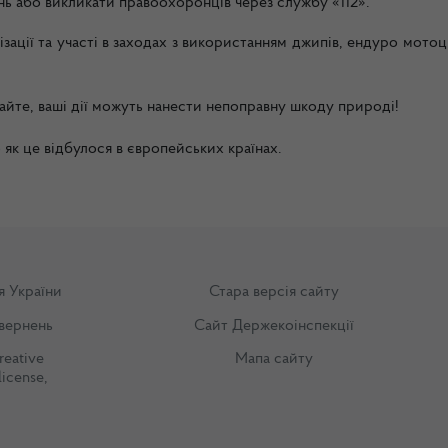
ь або викликати правоохоронців через службу «112».
зації та участі в заходах з використанням джипів, ендуро мотоц
айте, ваші дії можуть нанести непоправну шкоду природі!
 як це відбулося в європейських країнах.
я України
Стара версія сайту
вернень
Сайт Держекоінспекції
reative
Мапа сайту
license
,