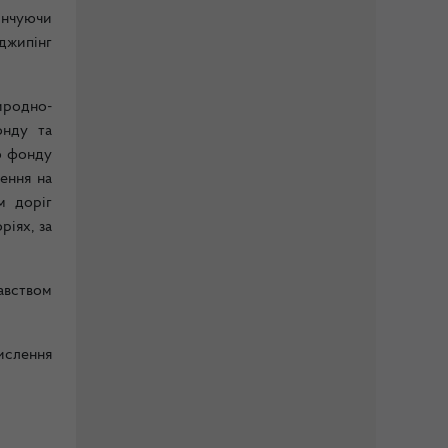
кінчуючи
джипінг
иродно-
онду та
о фонду
ення на
м доріг
ріях, за
авством
ислення