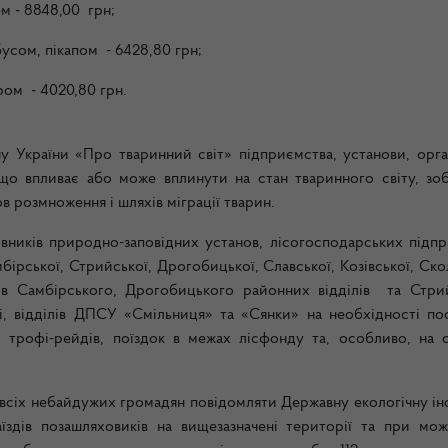
м - 8848,00 грн;
усом, пікапом - 6428,80 грн;
ом - 4020,80 грн.
у України «Про тваринний світ» підприємства, установи, орган
 що впливає або може вплинути на стан тваринного світу, зобо
 розмноження і шляхів міграції тварин.
вників природно-заповідних установ, лісогосподарських підпр
мбірської, Стрийської, Дрогобицької, Славської, Козівської, Ско
ків Самбірського, Дрогобицького районних відділів та Стри
і, відділів ДПСУ «Смільниця» та «Сянки» на необхідності по
рофі-рейдів, поїздок в межах лісфонду та, особливо, на о
всіх небайдужих громадян повідомляти Державну екологічну ін
аїздів позашляховиків на вищезазначені території та при мож