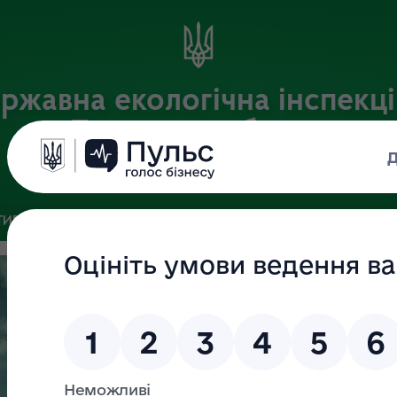
ржавна екологічна інспекці
Львівській області
Офіційний веб-портал
ИВНА БАЗА
ЗВ’ЯЗКИ ІЗ ГРОМАДСЬКІСТЮ ТА ЗМІ
ПУБЛІ