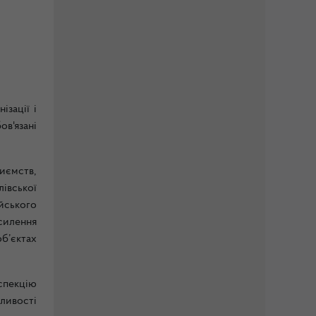
ізації і
в'язані
иємств,
лівської
йського
силення
б’єктах
спекцію
ливості