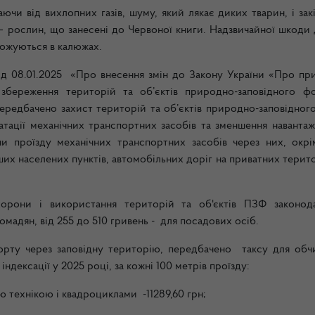
ючи від вихлопних газів, шуму, який лякає диких тварин, і за
 – рослин, що занесені до Червоної книги.
Надзвичайної шкоди 
ножуються в калюжах.
від 08.01.2025 «Про внесення змін до Закону України «Про пр
збереження територій та об’єктів природно-заповідного ф
передбачено захист територій та об’єктів природно-заповідног
атації механічних транспортних засобів та зменшення навантаж
ни проїзду механічних транспортних засобів через них, окрі
інших населених пунктів, автомобільних доріг на приватних терито
орони і використання територій та об'єктів ПЗФ законод
мадян, від 255 до 510 гривень - для посадових осіб.
орту через заповідну територію, передбачено таксу для обч
ндексації у 2025 році, за кожні 100 метрів проїзду:
 технікою і квадроциклами -11289,60 грн;