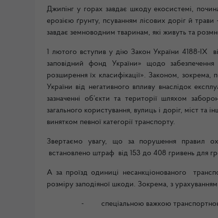
Джипінг у горах завдає шкоду екосистемі, почина
ерозією ґрунту, псуванням лісових доріг й трави
завдає земноводним тваринам, які живуть та розм
1 лютого вступив у дію Закон України 4188-IX 
заповідний фонд України» щодо забезпечення 
розширення їх класифікації». Законом, зокрема, 
України від негативного впливу внаслідок експлу
зазначенні об’єкти та території шляхом заборо
загального користування, вулиць і доріг, міст та 
винятком певної категорії транспорту.
Звертаємо увагу, що за порушення правил ох
встановлено штраф від 153 до 408 гривень для гро
А за проїзд одиниці несанкціонованого трансп
розміру заподіяної шкоди. Зокрема, з урахуванням і
-
спеціальною важкою транспортною