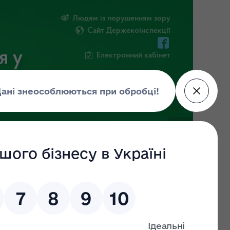
Людям із порушенням зору
Сайт Держекоінспекції
я у
Електронний кабінет
ЧНА ІНФОРМАЦІЯ
НОВИНИ