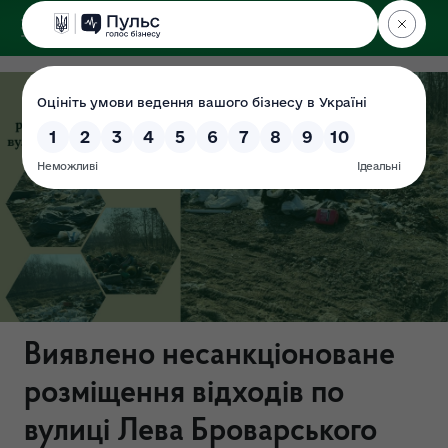
ДЕРЖЕКОІНСПЕКЦІЯ
у Львівській області
Виявлено несанкціоноване
розміщення відходів по
вулиці Лева Броварського