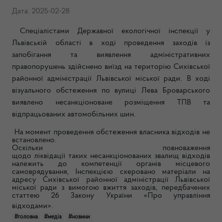
Дата: 2025-02-28
Спеціалістами Державної екологічної інспекції у
Львівській області в ході проведення заходів із
запобігання та виявлення адміністративних
правопорушень здійснено виїзд на територію Сихівської
районної адміністрації Львівської міської ради. В ході
візуального обстеження по вулиці Лева Броварського
виявлено несанкціоноване розміщення ТПВ та
відпрацьованих автомобільних шин.
На момент проведення обстеження власника відходів не
встановлено.
Оскільки повноваження
щодо ліквідації таких несанкціонованих звалищ відходів
належить до компетенції органів місцевого
самоврядування, Інспекцією скеровано матеріали на
адресу Сихівської районної адміністрації Львівської
міської ради з вимогою вжиття заходів, передбачених
статтею 26 Закону України «Про управління
відходами».
#головна
#медіа
#новини